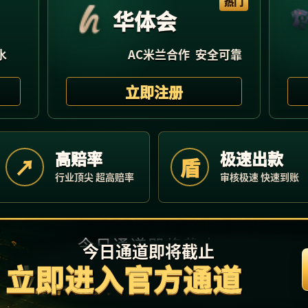
捷的体育服务。