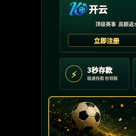
查看实时比分、精彩赛况与最新数据，体验高效便
世界杯体育投注全站App