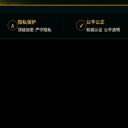
体育App
辅助工
聚合热门体育赛事，覆盖
支持 Windows
足球、篮球、电竞等领
Android 系
域，提供数据查询、直播
稳定直连平台主
内容与资讯提醒，助您快
绕过访问限制，
速掌握赛场动向。
同步与内容加载