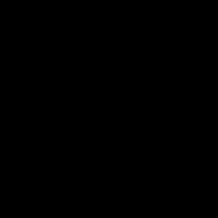
性。
与观赛体验。